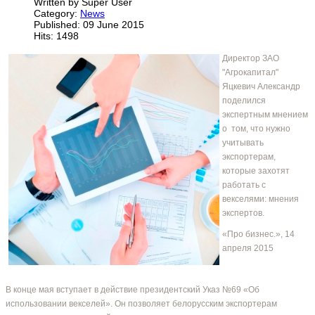
Written by Super User
Category:
News
Published: 09 June 2015
Hits: 1498
Директор ЗАО
"Агрокапитал"
Яцкевич Александр
поделился
экспертным мнением
о том, что нужно
учитывать
экспортерам,
которые захотят
работать с
векселями: мнения
экспертов.
«Про бизнес.», 14
апреля 2015
В конце мая вступает в действие президентский Указ №69 «Об
использовании векселей». Он позволяет белорусским экспортерам